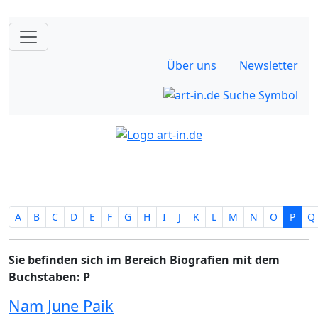
Über uns
Newsletter
A
B
C
D
E
F
G
H
I
J
K
L
M
N
O
P
Q
Sie befinden sich im Bereich Biografien mit dem
Buchstaben: P
Nam June Paik