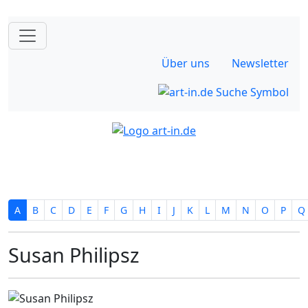
Über uns
Newsletter
A
B
C
D
E
F
G
H
I
J
K
L
M
N
O
P
Q
Susan Philipsz