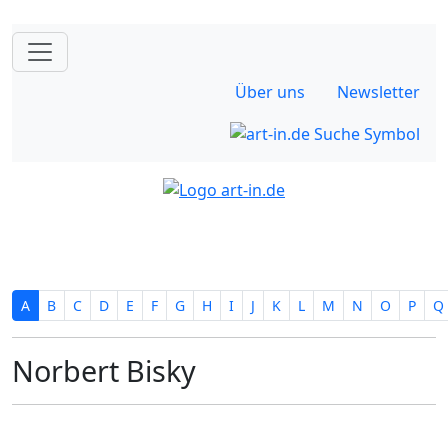
Über uns
Newsletter
A
B
C
D
E
F
G
H
I
J
K
L
M
N
O
P
Q
Norbert Bisky