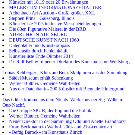
Künstler mit 18,19 oder 20 Erwähnungen
MALEREI IM INFORMATIONSZEITALTER
Achenbach Art Auction - Groß, größer, XXL
Stephen Prina - Galesburg, Illinois
Künstlerliste 2015 inklusive Messebeteiligungen
Die 80er. Figurative Malerei in der BRD
AUFRUHR IN AUGSBURG
DEUTSCHE KUNST NACH 1960
Datenblätter und Kunstkompass
Selbstjustiz durch Fehleinkäufe
Künstler liste Ende Oktober 2014
Dr. Ralf Beil wird neuer Direktor des Kunstmuseum Wolfsburg
Tobias Rehberger - Klotz am Bein. Skulpturen aus der Sammlung
Städel Museum erhält Schenkung
Werner Büttner. Gemeine Wahrheiten
Aus der Datenbank - 200 Künstler mit Biennale Hintergrund
Das Glück kommt aus dem Nichts. Werke aus der Slg. Wilhelm
Otto Nachf.
Die Gruppe SPUR, der Pop und die Politik
Werner Büttner. Gemeine Wahrheiten
Neuer Direktor in der Sammlung Udo und Anette Brandhorst
From Beckmann to Warhol. 20th- and 21st-century art
«Deftig Barock» im Kunsthaus Zürich