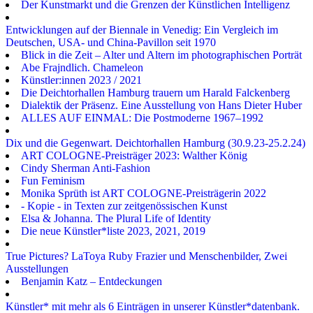
Der Kunstmarkt und die Grenzen der Künstlichen Intelligenz
Entwicklungen auf der Biennale in Venedig: Ein Vergleich im
Deutschen, USA- und China-Pavillon seit 1970
Blick in die Zeit – Alter und Altern im photographischen Porträt
Abe Frajndlich. Chameleon
Künstler:innen 2023 / 2021
Die Deichtorhallen Hamburg trauern um Harald Falckenberg
Dialektik der Präsenz. Eine Ausstellung von Hans Dieter Huber
ALLES AUF EINMAL: Die Postmoderne 1967–1992
Dix und die Gegenwart. Deichtorhallen Hamburg (30.9.23-25.2.24)
ART COLOGNE-Preisträger 2023: Walther König
Cindy Sherman Anti-Fashion
Fun Feminism
Monika Sprüth ist ART COLOGNE-Preisträgerin 2022
- Kopie - in Texten zur zeitgenössischen Kunst
Elsa & Johanna. The Plural Life of Identity
Die neue Künstler*liste 2023, 2021, 2019
True Pictures? LaToya Ruby Frazier und Menschenbilder, Zwei
Ausstellungen
Benjamin Katz – Entdeckungen
Künstler* mit mehr als 6 Einträgen in unserer Künstler*datenbank.