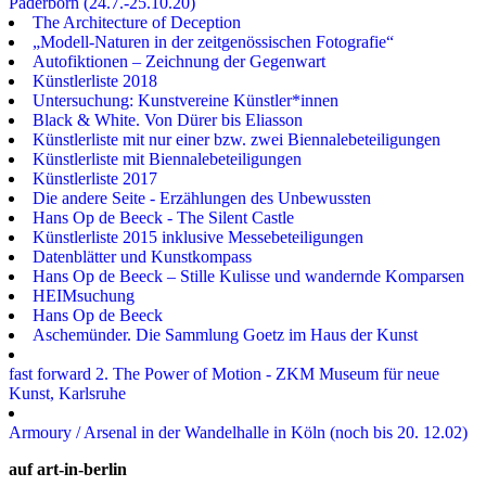
Paderborn (24.7.-25.10.20)
The Architecture of Deception
„Modell-Naturen in der zeitgenössischen Fotografie“
Autofiktionen – Zeichnung der Gegenwart
Künstlerliste 2018
Untersuchung: Kunstvereine Künstler*innen
Black & White. Von Dürer bis Eliasson
Künstlerliste mit nur einer bzw. zwei Biennalebeteiligungen
Künstlerliste mit Biennalebeteiligungen
Künstlerliste 2017
Die andere Seite - Erzählungen des Unbewussten
Hans Op de Beeck - The Silent Castle
Künstlerliste 2015 inklusive Messebeteiligungen
Datenblätter und Kunstkompass
Hans Op de Beeck – Stille Kulisse und wandernde Komparsen
HEIMsuchung
Hans Op de Beeck
Aschemünder. Die Sammlung Goetz im Haus der Kunst
fast forward 2. The Power of Motion - ZKM Museum für neue
Kunst, Karlsruhe
Armoury / Arsenal in der Wandelhalle in Köln (noch bis 20. 12.02)
auf art-in-berlin