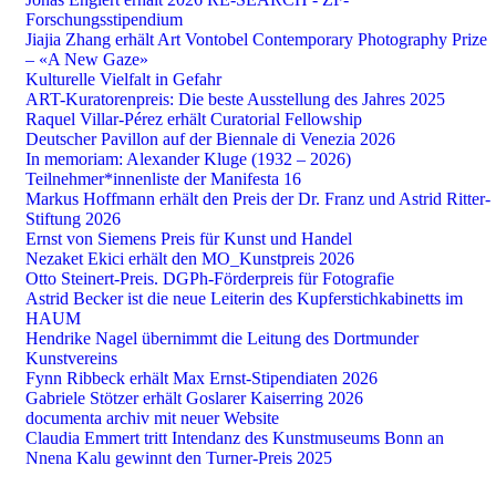
Forschungsstipendium
Jiajia Zhang erhält Art Vontobel Contemporary Photography Prize
– «A New Gaze»
Kulturelle Vielfalt in Gefahr
ART-Kuratorenpreis: Die beste Ausstellung des Jahres 2025
Raquel Villar-Pérez erhält Curatorial Fellowship
Deutscher Pavillon auf der Biennale di Venezia 2026
In memoriam: Alexander Kluge (1932 – 2026)
Teilnehmer*innenliste der Manifesta 16
Markus Hoffmann erhält den Preis der Dr. Franz und Astrid Ritter-
Stiftung 2026
Ernst von Siemens Preis für Kunst und Handel
Nezaket Ekici erhält den MO_Kunstpreis 2026
Otto Steinert-Preis. DGPh-Förderpreis für Fotografie
Astrid Becker ist die neue Leiterin des Kupferstichkabinetts im
HAUM
Hendrike Nagel übernimmt die Leitung des Dortmunder
Kunstvereins
Fynn Ribbeck erhält Max Ernst-Stipendiaten 2026
Gabriele Stötzer erhält Goslarer Kaiserring 2026
documenta archiv mit neuer Website
Claudia Emmert tritt Intendanz des Kunstmuseums Bonn an
Nnena Kalu gewinnt den Turner-Preis 2025