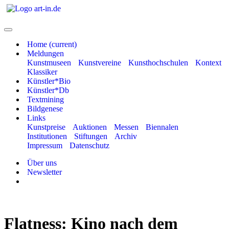
Home
(current)
Meldungen
Kunstmuseen
Kunstvereine
Kunsthochschulen
Kontext
Klassiker
Künstler*Bio
Künstler*Db
Textmining
Bildgenese
Links
Kunstpreise
Auktionen
Messen
Biennalen
Institutionen
Stiftungen
Archiv
Impressum
Datenschutz
Über uns
Newsletter
Flatness: Kino nach dem