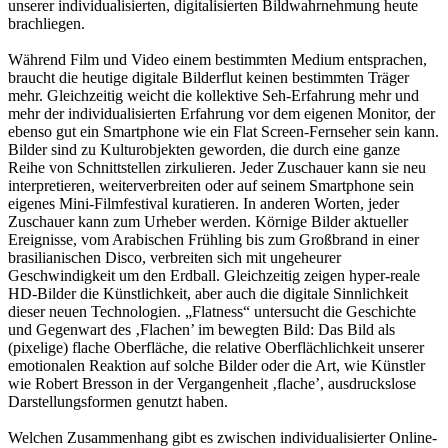
unserer individualisierten, digitalisierten Bildwahrnehmung heute
brachliegen.
Während Film und Video einem bestimmten Medium entsprachen,
braucht die heutige digitale Bilderflut keinen bestimmten Träger
mehr. Gleichzeitig weicht die kollektive Seh-Erfahrung mehr und
mehr der individualisierten Erfahrung vor dem eigenen Monitor, der
ebenso gut ein Smartphone wie ein Flat Screen-Fernseher sein kann.
Bilder sind zu Kulturobjekten geworden, die durch eine ganze
Reihe von Schnittstellen zirkulieren. Jeder Zuschauer kann sie neu
interpretieren, weiterverbreiten oder auf seinem Smartphone sein
eigenes Mini-Filmfestival kuratieren. In anderen Worten, jeder
Zuschauer kann zum Urheber werden. Körnige Bilder aktueller
Ereignisse, vom Arabischen Frühling bis zum Großbrand in einer
brasilianischen Disco, verbreiten sich mit ungeheurer
Geschwindigkeit um den Erdball. Gleichzeitig zeigen hyper-reale
HD-Bilder die Künstlichkeit, aber auch die digitale Sinnlichkeit
dieser neuen Technologien. „Flatness“ untersucht die Geschichte
und Gegenwart des ‚Flachen’ im bewegten Bild: Das Bild als
(pixelige) flache Oberfläche, die relative Oberflächlichkeit unserer
emotionalen Reaktion auf solche Bilder oder die Art, wie Künstler
wie Robert Bresson in der Vergangenheit ‚flache’, ausdruckslose
Darstellungsformen genutzt haben.
Welchen Zusammenhang gibt es zwischen individualisierter Online-