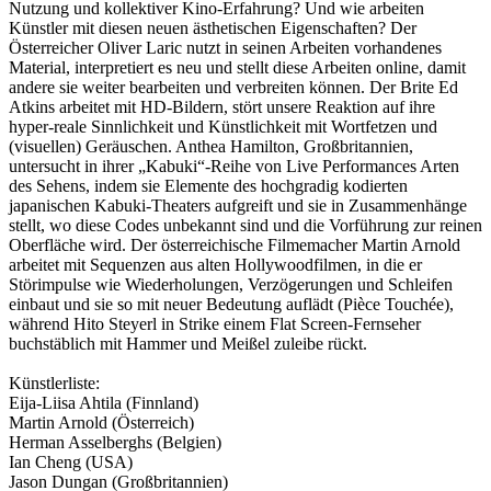
Nutzung und kollektiver Kino-Erfahrung? Und wie arbeiten
Künstler mit diesen neuen ästhetischen Eigenschaften? Der
Österreicher Oliver Laric nutzt in seinen Arbeiten vorhandenes
Material, interpretiert es neu und stellt diese Arbeiten online, damit
andere sie weiter bearbeiten und verbreiten können. Der Brite Ed
Atkins arbeitet mit HD-Bildern, stört unsere Reaktion auf ihre
hyper-reale Sinnlichkeit und Künstlichkeit mit Wortfetzen und
(visuellen) Geräuschen. Anthea Hamilton, Großbritannien,
untersucht in ihrer „Kabuki“-Reihe von Live Performances Arten
des Sehens, indem sie Elemente des hochgradig kodierten
japanischen Kabuki-Theaters aufgreift und sie in Zusammenhänge
stellt, wo diese Codes unbekannt sind und die Vorführung zur reinen
Oberfläche wird. Der österreichische Filmemacher Martin Arnold
arbeitet mit Sequenzen aus alten Hollywoodfilmen, in die er
Störimpulse wie Wiederholungen, Verzögerungen und Schleifen
einbaut und sie so mit neuer Bedeutung auflädt (Pièce Touchée),
während Hito Steyerl in Strike einem Flat Screen-Fernseher
buchstäblich mit Hammer und Meißel zuleibe rückt.
Künstlerliste:
Eija-Liisa Ahtila (Finnland)
Martin Arnold (Österreich)
Herman Asselberghs (Belgien)
Ian Cheng (USA)
Jason Dungan (Großbritannien)