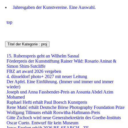
Jahresgaben der Kunstvereine. Eine Auswahl.
top
Titel der Kategorie : proj
15. Rubenspreis geht an Wilhelm Sasnal
Förderpreis der Kunststiftung Rainer Wild: Rosario Aninat &
Simon Shim-Sutcliffe
FBZ art award 2026 vergeben
4. düsseldorf photo+ 2027 mit neuer Leitung
Der Apfel. Eine Einführung. (Immer und immer und immer
wieder)
Joseph und Anna Fassbender-Preis an Assunta Abdel Azim
Mohamed
Raphael Hefti erhält Paul Boesch Kunstpreis
Rene Matić erhält Deutsche Börse Photography Foundation Prize
Wolfgang Tillmans erhält Roswitha-Haftmann-Preis
Gitte Zschoch wird neue Generalsekretärin des Goethe-Instituts
Oscar Cueto. Entwurf für kein Museum
Jonas Englert erhält 2026 RE-SEARCH - ZF-