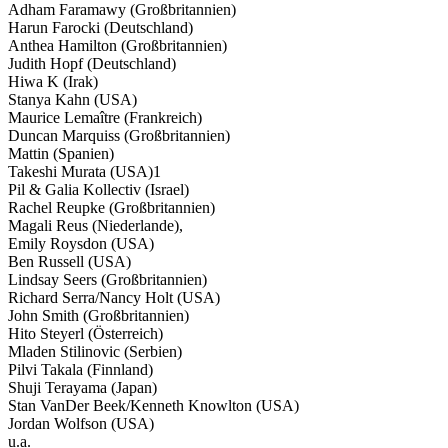
Adham Faramawy (Großbritannien)
Harun Farocki (Deutschland)
Anthea Hamilton (Großbritannien)
Judith Hopf (Deutschland)
Hiwa K (Irak)
Stanya Kahn (USA)
Maurice Lemaître (Frankreich)
Duncan Marquiss (Großbritannien)
Mattin (Spanien)
Takeshi Murata (USA)1
Pil & Galia Kollectiv (Israel)
Rachel Reupke (Großbritannien)
Magali Reus (Niederlande),
Emily Roysdon (USA)
Ben Russell (USA)
Lindsay Seers (Großbritannien)
Richard Serra/Nancy Holt (USA)
John Smith (Großbritannien)
Hito Steyerl (Österreich)
Mladen Stilinovic (Serbien)
Pilvi Takala (Finnland)
Shuji Terayama (Japan)
Stan VanDer Beek/Kenneth Knowlton (USA)
Jordan Wolfson (USA)
u.a.