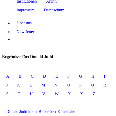
Institutionen
Archiv
Impressum
Datenschutz
Über uns
Newsletter
Ergebnisse für: Donald Judd
A
B
C
D
E
F
G
H
I
J
K
L
M
N
O
P
Q
R
S
T
U
V
W
X
Y
Z
Donald Judd in der Bielefelder Kunsthalle