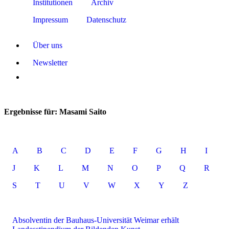
Institutionen
Archiv
Impressum
Datenschutz
Über uns
Newsletter
Ergebnisse für: Masami Saito
A
B
C
D
E
F
G
H
I
J
K
L
M
N
O
P
Q
R
S
T
U
V
W
X
Y
Z
Absolventin der Bauhaus-Universität Weimar erhält