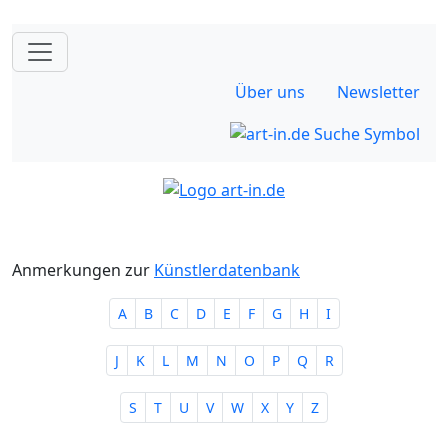
Über uns
Newsletter
Anmerkungen zur
Künstlerdatenbank
A
B
C
D
E
F
G
H
I
J
K
L
M
N
O
P
Q
R
S
T
U
V
W
X
Y
Z