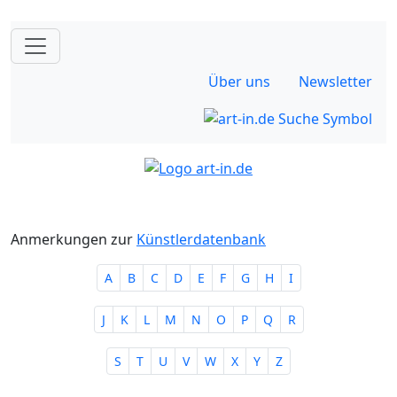
Über uns
Newsletter
Anmerkungen zur
Künstlerdatenbank
A
B
C
D
E
F
G
H
I
J
K
L
M
N
O
P
Q
R
S
T
U
V
W
X
Y
Z