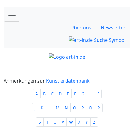
Über uns
Newsletter
Anmerkungen zur
Künstlerdatenbank
A
B
C
D
E
F
G
H
I
J
K
L
M
N
O
P
Q
R
S
T
U
V
W
X
Y
Z