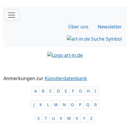
Über uns
Newsletter
Anmerkungen zur
Künstlerdatenbank
A
B
C
D
E
F
G
H
I
J
K
L
M
N
O
P
Q
R
S
T
U
V
W
X
Y
Z