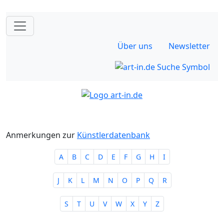
Über uns
Newsletter
Anmerkungen zur
Künstlerdatenbank
A
B
C
D
E
F
G
H
I
J
K
L
M
N
O
P
Q
R
S
T
U
V
W
X
Y
Z