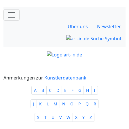
Über uns
Newsletter
Anmerkungen zur
Künstlerdatenbank
A
B
C
D
E
F
G
H
I
J
K
L
M
N
O
P
Q
R
S
T
U
V
W
X
Y
Z