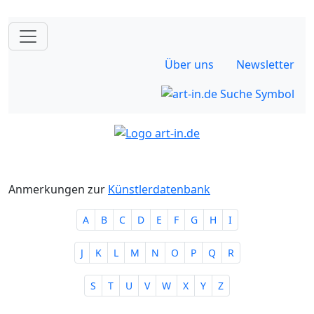
Über uns
Newsletter
Anmerkungen zur
Künstlerdatenbank
A
B
C
D
E
F
G
H
I
J
K
L
M
N
O
P
Q
R
S
T
U
V
W
X
Y
Z