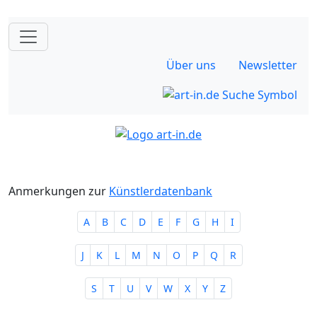
Über uns
Newsletter
Anmerkungen zur
Künstlerdatenbank
A
B
C
D
E
F
G
H
I
J
K
L
M
N
O
P
Q
R
S
T
U
V
W
X
Y
Z