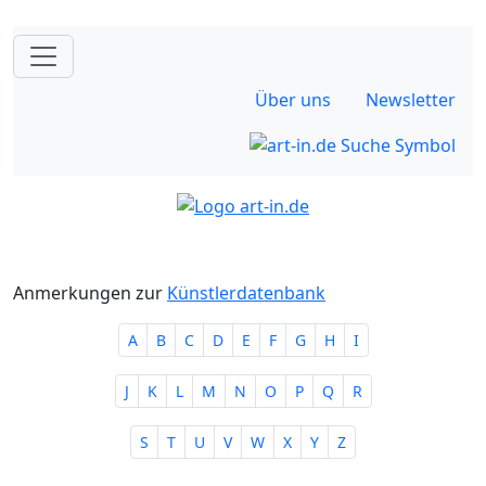
Über uns
Newsletter
Anmerkungen zur
Künstlerdatenbank
A
B
C
D
E
F
G
H
I
J
K
L
M
N
O
P
Q
R
S
T
U
V
W
X
Y
Z