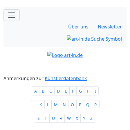
Über uns
Newsletter
Anmerkungen zur
Künstlerdatenbank
A
B
C
D
E
F
G
H
I
J
K
L
M
N
O
P
Q
R
S
T
U
V
W
X
Y
Z