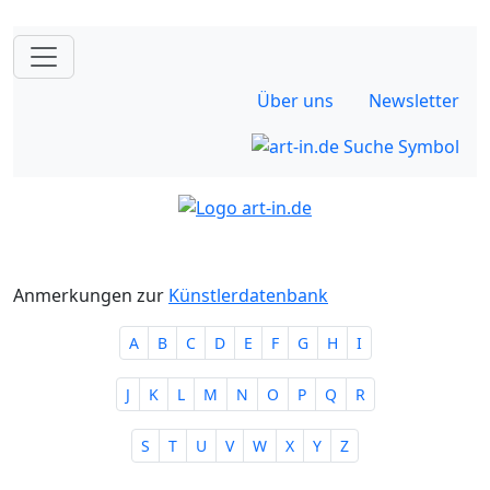
Über uns
Newsletter
Anmerkungen zur
Künstlerdatenbank
A
B
C
D
E
F
G
H
I
J
K
L
M
N
O
P
Q
R
S
T
U
V
W
X
Y
Z