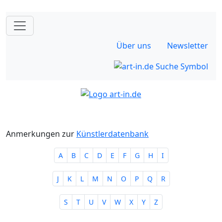
Über uns
Newsletter
Anmerkungen zur
Künstlerdatenbank
A
B
C
D
E
F
G
H
I
J
K
L
M
N
O
P
Q
R
S
T
U
V
W
X
Y
Z