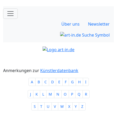
Über uns
Newsletter
Anmerkungen zur
Künstlerdatenbank
A
B
C
D
E
F
G
H
I
J
K
L
M
N
O
P
Q
R
S
T
U
V
W
X
Y
Z