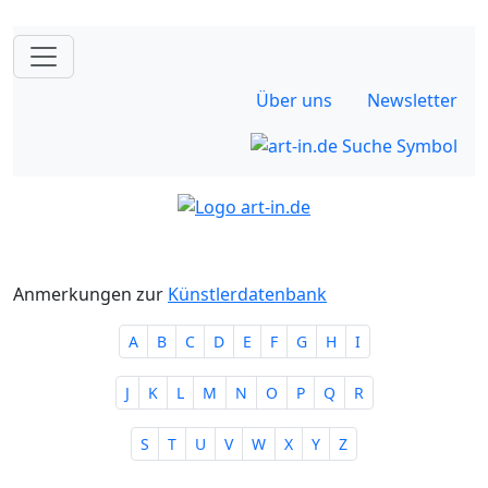
Über uns
Newsletter
Anmerkungen zur
Künstlerdatenbank
A
B
C
D
E
F
G
H
I
J
K
L
M
N
O
P
Q
R
S
T
U
V
W
X
Y
Z