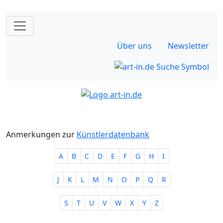
Über uns
Newsletter
Anmerkungen zur
Künstlerdatenbank
A
B
C
D
E
F
G
H
I
J
K
L
M
N
O
P
Q
R
S
T
U
V
W
X
Y
Z