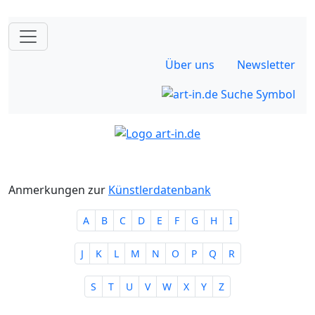
Über uns
Newsletter
Anmerkungen zur
Künstlerdatenbank
A
B
C
D
E
F
G
H
I
J
K
L
M
N
O
P
Q
R
S
T
U
V
W
X
Y
Z