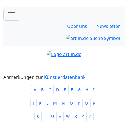
Über uns
Newsletter
Anmerkungen zur
Künstlerdatenbank
A
B
C
D
E
F
G
H
I
J
K
L
M
N
O
P
Q
R
S
T
U
V
W
X
Y
Z