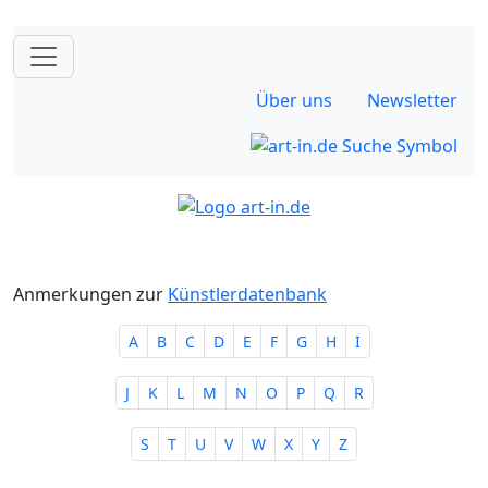
Über uns
Newsletter
Anmerkungen zur
Künstlerdatenbank
A
B
C
D
E
F
G
H
I
J
K
L
M
N
O
P
Q
R
S
T
U
V
W
X
Y
Z