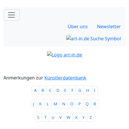
Über uns
Newsletter
Anmerkungen zur
Künstlerdatenbank
A
B
C
D
E
F
G
H
I
J
K
L
M
N
O
P
Q
R
S
T
U
V
W
X
Y
Z