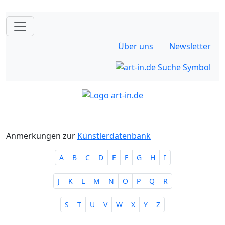
Über uns
Newsletter
Anmerkungen zur
Künstlerdatenbank
A
B
C
D
E
F
G
H
I
J
K
L
M
N
O
P
Q
R
S
T
U
V
W
X
Y
Z