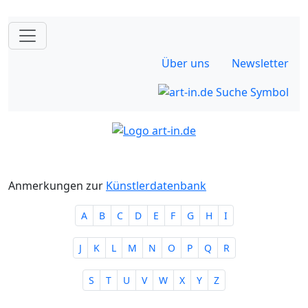
Über uns
Newsletter
Anmerkungen zur
Künstlerdatenbank
A
B
C
D
E
F
G
H
I
J
K
L
M
N
O
P
Q
R
S
T
U
V
W
X
Y
Z