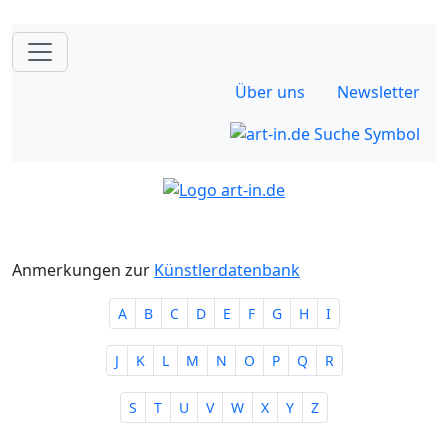
Über uns
Newsletter
Anmerkungen zur
Künstlerdatenbank
A
B
C
D
E
F
G
H
I
J
K
L
M
N
O
P
Q
R
S
T
U
V
W
X
Y
Z