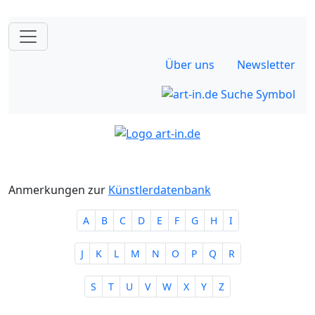
Über uns
Newsletter
Anmerkungen zur
Künstlerdatenbank
A
B
C
D
E
F
G
H
I
J
K
L
M
N
O
P
Q
R
S
T
U
V
W
X
Y
Z