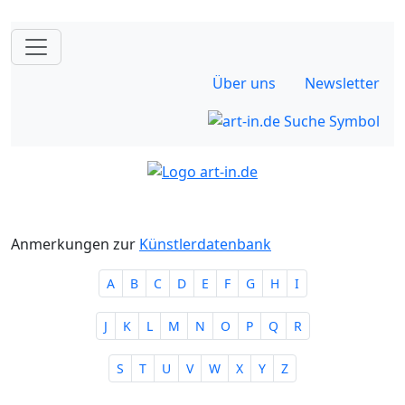
Über uns
Newsletter
Anmerkungen zur
Künstlerdatenbank
A
B
C
D
E
F
G
H
I
J
K
L
M
N
O
P
Q
R
S
T
U
V
W
X
Y
Z