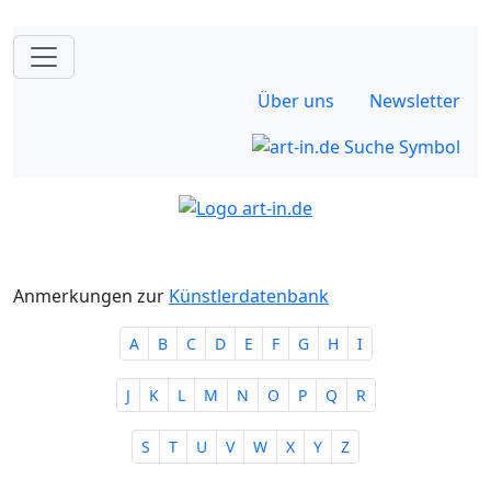
Über uns
Newsletter
Anmerkungen zur
Künstlerdatenbank
A
B
C
D
E
F
G
H
I
J
K
L
M
N
O
P
Q
R
S
T
U
V
W
X
Y
Z