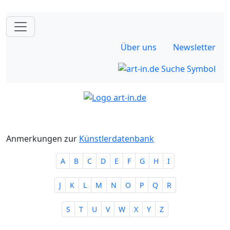
Über uns
Newsletter
Anmerkungen zur
Künstlerdatenbank
A
B
C
D
E
F
G
H
I
J
K
L
M
N
O
P
Q
R
S
T
U
V
W
X
Y
Z