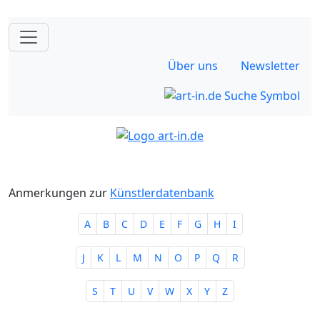
Über uns
Newsletter
Anmerkungen zur
Künstlerdatenbank
A
B
C
D
E
F
G
H
I
J
K
L
M
N
O
P
Q
R
S
T
U
V
W
X
Y
Z