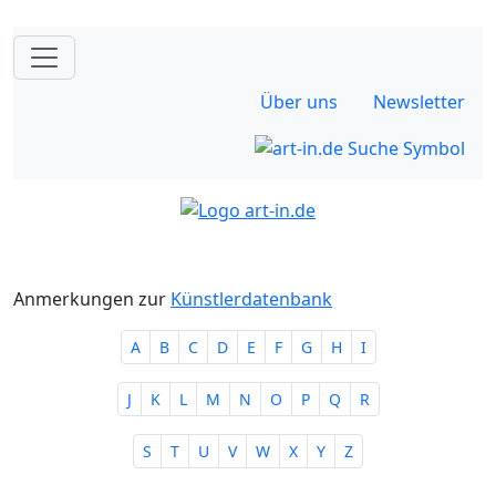
Über uns
Newsletter
Anmerkungen zur
Künstlerdatenbank
A
B
C
D
E
F
G
H
I
J
K
L
M
N
O
P
Q
R
S
T
U
V
W
X
Y
Z