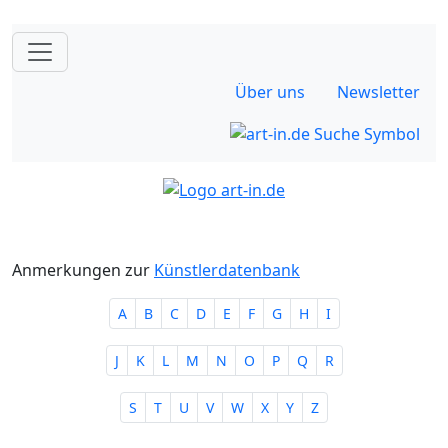
Über uns
Newsletter
Anmerkungen zur
Künstlerdatenbank
A
B
C
D
E
F
G
H
I
J
K
L
M
N
O
P
Q
R
S
T
U
V
W
X
Y
Z