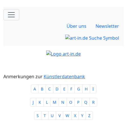
Über uns
Newsletter
Anmerkungen zur
Künstlerdatenbank
A
B
C
D
E
F
G
H
I
J
K
L
M
N
O
P
Q
R
S
T
U
V
W
X
Y
Z