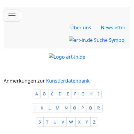
Über uns
Newsletter
Anmerkungen zur
Künstlerdatenbank
A
B
C
D
E
F
G
H
I
J
K
L
M
N
O
P
Q
R
S
T
U
V
W
X
Y
Z