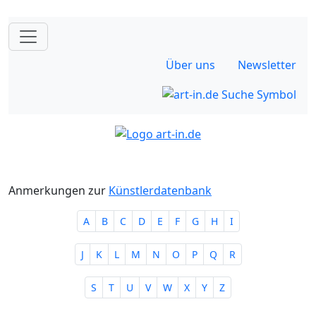
Über uns
Newsletter
Anmerkungen zur
Künstlerdatenbank
A
B
C
D
E
F
G
H
I
J
K
L
M
N
O
P
Q
R
S
T
U
V
W
X
Y
Z