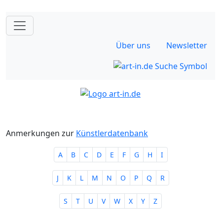
Über uns
Newsletter
Anmerkungen zur
Künstlerdatenbank
A
B
C
D
E
F
G
H
I
J
K
L
M
N
O
P
Q
R
S
T
U
V
W
X
Y
Z