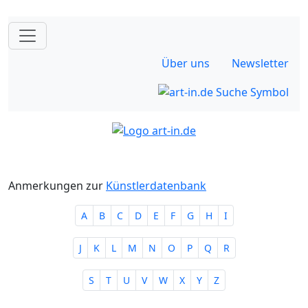
Über uns
Newsletter
Anmerkungen zur
Künstlerdatenbank
A
B
C
D
E
F
G
H
I
J
K
L
M
N
O
P
Q
R
S
T
U
V
W
X
Y
Z