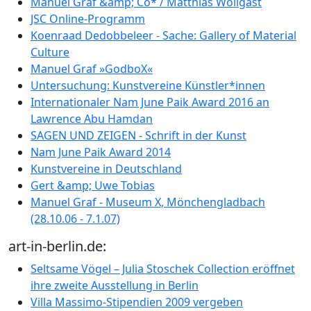
Manuel Graf &amp; Co* / Matthias Wollgast
JSC Online-Programm
Koenraad Dedobbeleer - Sache: Gallery of Material
Culture
Manuel Graf »GodboX«
Untersuchung: Kunstvereine Künstler*innen
Internationaler Nam June Paik Award 2016 an
Lawrence Abu Hamdan
SAGEN UND ZEIGEN - Schrift in der Kunst
Nam June Paik Award 2014
Kunstvereine in Deutschland
Gert &amp; Uwe Tobias
Manuel Graf - Museum X, Mönchengladbach
(28.10.06 - 7.1.07)
art-in-berlin.de:
Seltsame Vögel – Julia Stoschek Collection eröffnet
ihre zweite Ausstellung in Berlin
Villa Massimo-Stipendien 2009 vergeben