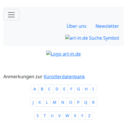
Über uns
Newsletter
Anmerkungen zur
Künstlerdatenbank
A
B
C
D
E
F
G
H
I
J
K
L
M
N
O
P
Q
R
S
T
U
V
W
X
Y
Z