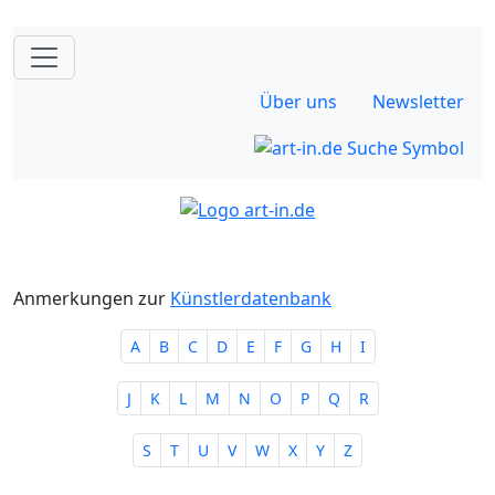
Über uns
Newsletter
Anmerkungen zur
Künstlerdatenbank
A
B
C
D
E
F
G
H
I
J
K
L
M
N
O
P
Q
R
S
T
U
V
W
X
Y
Z