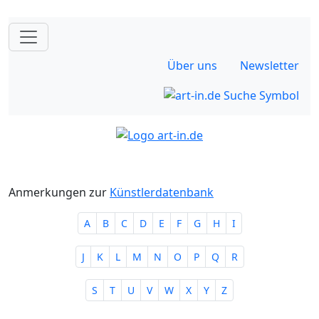
Über uns
Newsletter
Anmerkungen zur
Künstlerdatenbank
A
B
C
D
E
F
G
H
I
J
K
L
M
N
O
P
Q
R
S
T
U
V
W
X
Y
Z