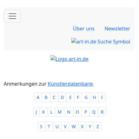
Über uns
Newsletter
Anmerkungen zur
Künstlerdatenbank
A
B
C
D
E
F
G
H
I
J
K
L
M
N
O
P
Q
R
S
T
U
V
W
X
Y
Z