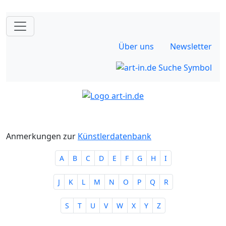
Über uns
Newsletter
Anmerkungen zur
Künstlerdatenbank
A
B
C
D
E
F
G
H
I
J
K
L
M
N
O
P
Q
R
S
T
U
V
W
X
Y
Z