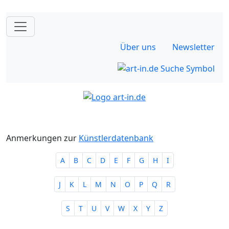
Über uns
Newsletter
Anmerkungen zur
Künstlerdatenbank
A
B
C
D
E
F
G
H
I
J
K
L
M
N
O
P
Q
R
S
T
U
V
W
X
Y
Z