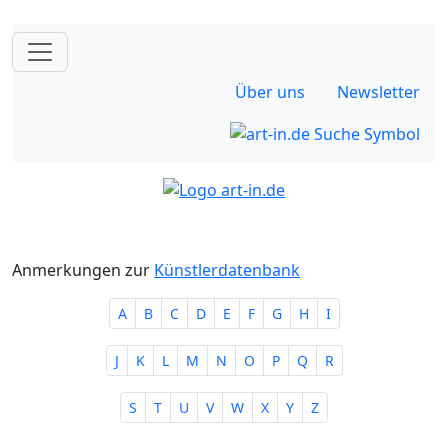
Über uns
Newsletter
Anmerkungen zur
Künstlerdatenbank
A
B
C
D
E
F
G
H
I
J
K
L
M
N
O
P
Q
R
S
T
U
V
W
X
Y
Z